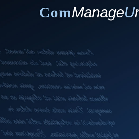
Com
Manage
U