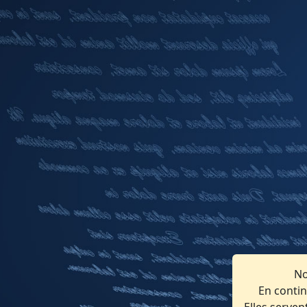
No
En contin